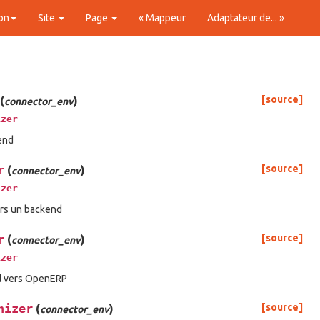
on
Site
Page
« Mappeur
Adaptateur de... »
(
)
[source]
connector_env
izer
end
r
(
)
[source]
connector_env
izer
rs un backend
r
(
)
[source]
connector_env
izer
d vers OpenERP
nizer
(
)
[source]
connector_env