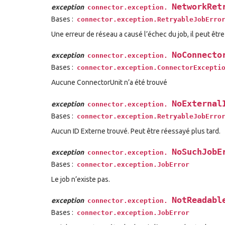
NetworkRet
exception
connector.exception.
Bases :
connector.exception.RetryableJobErro
Une erreur de réseau a causé l’échec du job, il peut être
NoConnecto
exception
connector.exception.
Bases :
connector.exception.ConnectorExcepti
Aucune ConnectorUnit n’a été trouvé
NoExternal
exception
connector.exception.
Bases :
connector.exception.RetryableJobErro
Aucun ID Externe trouvé. Peut être réessayé plus tard.
NoSuchJobE
exception
connector.exception.
Bases :
connector.exception.JobError
Le job n’existe pas.
NotReadabl
exception
connector.exception.
Bases :
connector.exception.JobError