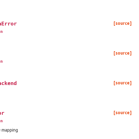
aError
[source]
on
[source]
on
ackend
[source]
or
[source]
on
e mapping