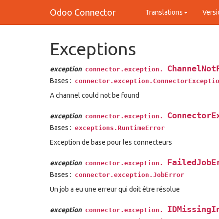
Odoo Connector
Translations
Versi
Exceptions
ChannelNot
exception
connector.exception.
Bases :
connector.exception.ConnectorExcepti
A channel could not be found
ConnectorE
exception
connector.exception.
Bases :
exceptions.RuntimeError
Exception de base pour les connecteurs
FailedJobE
exception
connector.exception.
Bases :
connector.exception.JobError
Un job a eu une erreur qui doit être résolue
IDMissingI
exception
connector.exception.