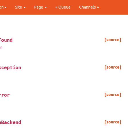
on
Site
Page
« Queue
Channels »
Found
[source]
on
xception
[source]
rror
[source]
nBackend
[source]