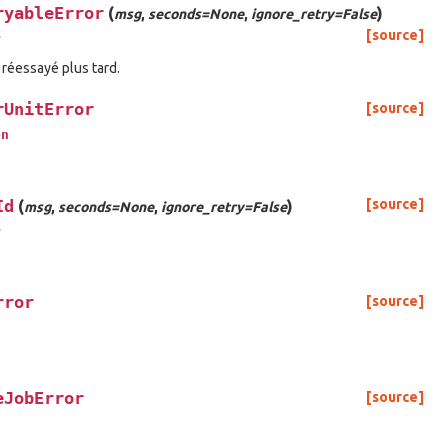
ryableError
(
)
msg
,
seconds=None
,
ignore_retry=False
[source]
r
 réessayé plus tard.
rUnitError
[source]
on
Id
(
)
[source]
msg
,
seconds=None
,
ignore_retry=False
r
rror
[source]
eJobError
[source]