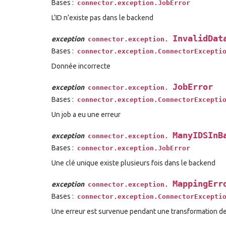
Bases :
connector.exception.JobError
L’ID n’existe pas dans le backend
InvalidDat
exception
connector.exception.
Bases :
connector.exception.ConnectorExcepti
Donnée incorrecte
JobError
exception
connector.exception.
Bases :
connector.exception.ConnectorExcepti
Un job a eu une erreur
ManyIDSInB
exception
connector.exception.
Bases :
connector.exception.JobError
Une clé unique existe plusieurs fois dans le backend
MappingErr
exception
connector.exception.
Bases :
connector.exception.ConnectorExcepti
Une erreur est survenue pendant une transformation d