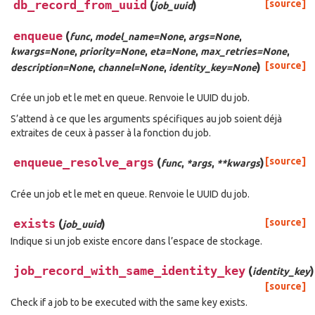
db_record_from_uuid
(
)
[source]
job_uuid
enqueue
(
func
,
model_name=None
,
args=None
,
kwargs=None
,
priority=None
,
eta=None
,
max_retries=None
,
)
[source]
description=None
,
channel=None
,
identity_key=None
Crée un job et le met en queue. Renvoie le UUID du job.
S’attend à ce que les arguments spécifiques au job soient déjà
extraites de ceux à passer à la fonction du job.
enqueue_resolve_args
(
)
[source]
func
,
*args
,
**kwargs
Crée un job et le met en queue. Renvoie le UUID du job.
exists
(
)
[source]
job_uuid
Indique si un job existe encore dans l’espace de stockage.
job_record_with_same_identity_key
(
)
identity_key
[source]
Check if a job to be executed with the same key exists.