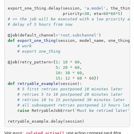
export_one_thing
.
delay
(
session
,
'a.model'
,
the_thing
priority
=
30
,
eta
=
60
*
60
*
5
)
# => the job will be executed with a low priority an
# delay of 5 hours from now
@job
(
default_channel
=
'root.subchannel'
)
def
export_one_thing
(
session
,
model_name
,
one_thing
)
# work
# export one_thing
@job
(
retry_pattern
=
{
1
:
10
*
60
,
5
:
20
*
60
,
10
:
30
*
60
,
15
:
12
*
60
*
60
})
def
retryable_example
(
session
):
# 5 first retries postponed 10 minutes later
# retries 5 to 10 postponed 20 minutes later
# retries 10 to 15 postponed 30 minutes later
# all subsequent retries postponed 12 hours late
raise
RetryableJobError
(
'Must be retried later'
)
retryable_example
.
delay
(
session
)
Voir aussi :
une action connexe peut être
related_action()