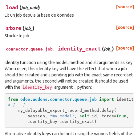
load
(
)
[source]
job_uuid
Lit un job depuis la base de données
store
(
)
[source]
job_
Stocke le job
identity_exact
(
)
[source]
job_
connector.queue.job.
Identity function using the model, method and all arguments as key
When used, this identity key will have the effect that when a job
should be created and a pending job with the exact same recordset
and arguments, the second will not be created. It should be used
with the
argument: .. python:
identity_key
from
odoo.addons.connector.queue.job
import
identity
# [...]
my_delayable_export_record_method
.
delay
(
session
,
"my.model"
,
self
.
id
,
force
=
True
,
identity_key
=
identity_exact
)
Alternative identity keys can be built using the various fields of the