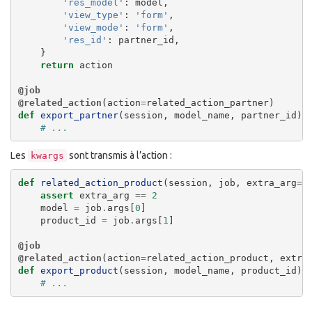
'res_model'
:
model
,
'view_type'
:
'form'
,
'view_mode'
:
'form'
,
'res_id'
:
partner_id
,
}
return
action
@job
@related_action
(
action
=
related_action_partner
)
def
export_partner
(
session
,
model_name
,
partner_id
):
# ...
Les
sont transmis à l’action :
kwargs
def
related_action_product
(
session
,
job
,
extra_arg
=
1
assert
extra_arg
==
2
model
=
job
.
args
[
0
]
product_id
=
job
.
args
[
1
]
@job
@related_action
(
action
=
related_action_product
,
extra
def
export_product
(
session
,
model_name
,
product_id
):
# ...