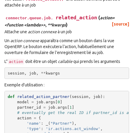
attachée à un job
related_action
(
action=
connector.queue.job.
)
[source]
<function <lambda>>
,
**kwargs
Attache une
action connexe
à un job
Un
action connexe
apparaîtra comme un bouton dans la vue
OpenERP. Le bouton exécutera l’action, habituellement une
ouverture de formulaire de l’enregistrement lié au job.
L”
doit être un objet
callable
qui prends les arguments
action
session
,
job
,
**
kwargs
Exemple d’utilisation :
def
related_action_partner
(
session
,
job
):
model
=
job
.
args
[
0
]
partner_id
=
job
.
args
[
1
]
# eventually get the real ID if partner_id is a 
action
=
{
'name'
:
_
(
"Partner"
),
'type'
:
'ir.actions.act_window'
,