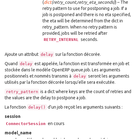
(
dict
(
retry_count
,
retry_eta_seconds
)
) – The
retry pattern to use for postponing a job. If a
job is postponed and there is no eta specified,
the eta will be determined from the dict in
retry_pattern. When no retry pattern is
provided, jobs will be retried after
seconds.
RETRY_INTERVAL
Ajoute un attribut
sur la fonction décorée.
delay
Quand
est appelée, la fonction est transformée en job et
delay
stockée dans le modèle OpenERP queue.job. Les arguments
positionnels et nommés transmis à
seront les arguments
delay
utilisés par la fonction décorée lorsqu’elle sera exécutée.
is a dict where keys are the count of retries and
retry_pattern
the values are the delay to postpone a job.
La fonction
d’un job reçoit les arguments suivants :
delay()
session
en cours
ConnectorSession
model_name