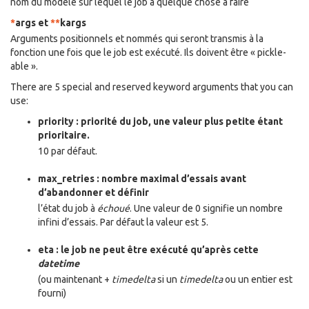
nom du modèle sur lequel le job a quelque chose à faire
*
args et
**
kargs
Arguments positionnels et nommés qui seront transmis à la
fonction une fois que le job est exécuté. Ils doivent être « pickle-
able ».
There are 5 special and reserved keyword arguments that you can
use:
priority : priorité du job, une valeur plus petite étant
prioritaire.
10 par défaut.
max_retries : nombre maximal d’essais avant
d’abandonner et définir
l’état du job à
échoué
. Une valeur de 0 signifie un nombre
infini d’essais. Par défaut la valeur est 5.
eta : le job ne peut être exécuté qu’après cette
datetime
(ou maintenant +
timedelta
si un
timedelta
ou un entier est
fourni)