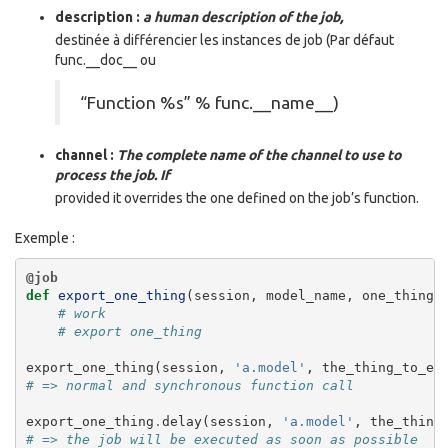
description
:
a human description of the job,
destinée à différencier les instances de job (Par défaut
func.__doc__ ou
“Function %s” % func.__name__)
channel
:
The complete name of the channel to use to
process the job. If
provided it overrides the one defined on the job’s function.
Exemple :
@job
def
export_one_thing
(
session
,
model_name
,
one_thing
)
# work
# export one_thing
export_one_thing
(
session
,
'a.model'
,
the_thing_to_ex
# => normal and synchronous function call
export_one_thing
.
delay
(
session
,
'a.model'
,
the_thing
# => the job will be executed as soon as possible