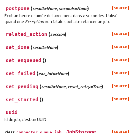
postpone
(
)
[source]
result=None
,
seconds=None
Écrit un heure estimée de lancement dans
n
secondes. Utilisé
quand une
Exception
non fatale souhaite relancer un job.
related_action
(
)
[source]
session
set_done
(
)
[source]
result=None
set_enqueued
(
)
[source]
set_failed
(
)
[source]
exc_info=None
set_pending
(
)
[source]
result=None
,
reset_retry=True
set_started
(
)
[source]
uuid
Id du job, c’est un UUID
JobStorage
[source]
class
connector.queue.job.