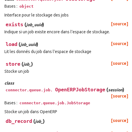
Bases :
object
Interface pour le stockage des jobs
exists
(
)
[source]
job_uuid
Indique si un job existe encore dans l’espace de stockage.
load
(
)
[source]
job_uuid
Lit les donnés du job dans l’espace de stockage
store
(
)
[source]
job_
Stocke un job
class
OpenERPJobStorage
(
)
session
connector.queue.job.
[source]
Bases :
connector.queue.job.JobStorage
Stocke un job dans OpenERP
db_record
(
)
[source]
job_