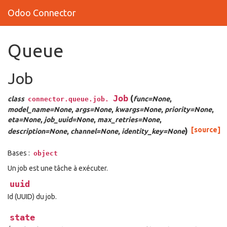
Odoo Connector
Queue
Job
Job
(
class
func=None
,
connector.queue.job.
model_name=None
,
args=None
,
kwargs=None
,
priority=None
,
eta=None
,
job_uuid=None
,
max_retries=None
,
)
[source]
description=None
,
channel=None
,
identity_key=None
Bases :
object
Un job est une tâche à exécuter.
uuid
Id (UUID) du job.
state