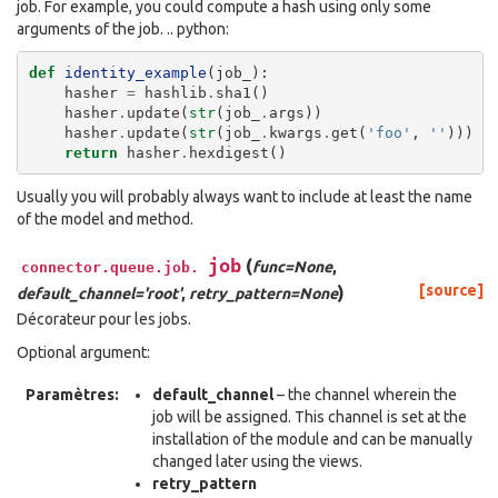
job. For example, you could compute a hash using only some
arguments of the job. .. python:
def
identity_example
(
job_
):
hasher
=
hashlib
.
sha1
()
hasher
.
update
(
str
(
job_
.
args
))
hasher
.
update
(
str
(
job_
.
kwargs
.
get
(
'foo'
,
''
)))
return
hasher
.
hexdigest
()
Usually you will probably always want to include at least the name
of the model and method.
job
(
func=None
,
connector.queue.job.
)
[source]
default_channel='root'
,
retry_pattern=None
Décorateur pour les jobs.
Optional argument:
Paramètres:
default_channel
– the channel wherein the
job will be assigned. This channel is set at the
installation of the module and can be manually
changed later using the views.
retry_pattern