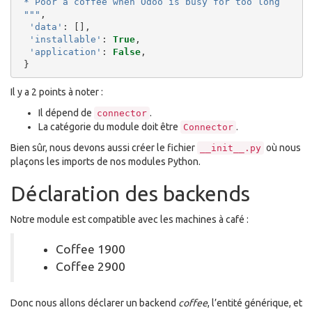
 * Poor a coffee when Odoo is busy for too long
 """
,
'data'
:
[],
'installable'
:
True
,
'application'
:
False
,
}
Il y a 2 points à noter :
Il dépend de
.
connector
La catégorie du module doit être
.
Connector
Bien sûr, nous devons aussi créer le fichier
où nous
__init__.py
plaçons les imports de nos modules Python.
Déclaration des backends
Notre module est compatible avec les machines à café :
Coffee 1900
Coffee 2900
Donc nous allons déclarer un backend
coffee
, l’entité générique, et