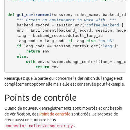
def
get_environment
(
session
,
model_name
,
backend_id
)
""" Create an environment to work with. """
backend_record
=
session
.
env
[
'coffee.backend'
]
.
b
env
=
Environment
(
backend_record
,
session
,
model
lang
=
backend_record
.
default_lang_id
lang_code
=
lang
.
code
if
lang
else
'en_US'
if
lang_code
==
session
.
context
.
get
(
'lang'
):
return
env
else
:
with
env
.
session
.
change_context
(
lang
=
lang_co
return
env
Remarquez que la partie qui concerne la définition du langage est
complètement optionnelle mais elle est conservée pour l’exemple.
Points de contrôle
Quand de nouveaux enregistrements sont importés et ont besoin
de vérification, des
Point de contrôle
sont créés. Je propose de
créer aussi un auxiliaire dans
:
connector_coffee/connector.py