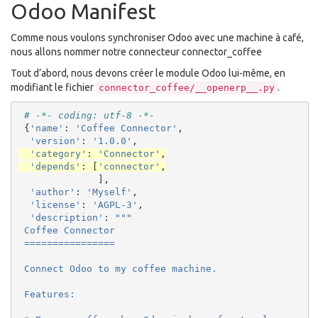
Odoo Manifest
Comme nous voulons synchroniser Odoo avec une machine à café,
nous allons nommer notre connecteur connector_coffee
Tout d’abord, nous devons créer le module Odoo lui-même, en
modifiant le fichier
.
connector_coffee/__openerp__.py
# -*- coding: utf-8 -*-
{
'name'
:
'Coffee Connector'
,
'version'
:
'1.0.0'
,
'category'
:
'Connector'
,
'depends'
:
[
'connector'
,
],
'author'
:
'Myself'
,
'license'
:
'AGPL-3'
,
'description'
:
"""
 Coffee Connector
 ================
 Connect Odoo to my coffee machine.
 Features: