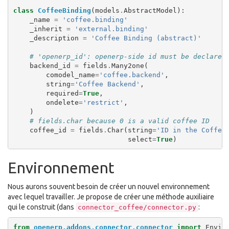
class
CoffeeBinding
(
models
.
AbstractModel
):
_name
=
'coffee.binding'
_inherit
=
'external.binding'
_description
=
'Coffee Binding (abstract)'
# 'openerp_id': openerp-side id must be declared
backend_id
=
fields
.
Many2one
(
comodel_name
=
'coffee.backend'
,
string
=
'Coffee Backend'
,
required
=
True
,
ondelete
=
'restrict'
,
)
# fields.char because 0 is a valid coffee ID
coffee_id
=
fields
.
Char
(
string
=
'ID in the Coffee
select
=
True
)
Environnement
Nous aurons souvent besoin de créer un nouvel environnement
avec lequel travailler. Je propose de créer une méthode auxiliaire
qui le construit (dans
:
connector_coffee/connector.py
from
openerp.addons.connector.connector
import
Envir