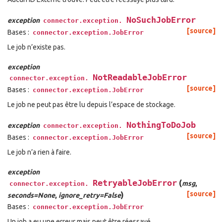
NoSuchJobError
exception
connector.exception.
[source]
Bases :
connector.exception.JobError
Le job n’existe pas.
exception
NotReadableJobError
connector.exception.
[source]
Bases :
connector.exception.JobError
Le job ne peut pas être lu depuis l’espace de stockage.
NothingToDoJob
exception
connector.exception.
[source]
Bases :
connector.exception.JobError
Le job n’a rien à faire.
exception
RetryableJobError
(
msg
,
connector.exception.
)
[source]
seconds=None
,
ignore_retry=False
Bases :
connector.exception.JobError
Un job a eu une erreur mais peut être réessayé.