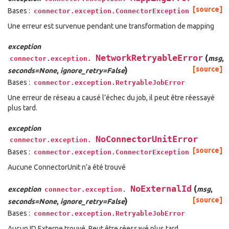
[source]
Bases :
connector.exception.ConnectorException
Une erreur est survenue pendant une transformation de mapping
exception
NetworkRetryableError
(
msg
,
connector.exception.
)
[source]
seconds=None
,
ignore_retry=False
Bases :
connector.exception.RetryableJobError
Une erreur de réseau a causé l’échec du job, il peut être réessayé
plus tard.
exception
NoConnectorUnitError
connector.exception.
[source]
Bases :
connector.exception.ConnectorException
Aucune ConnectorUnit n’a été trouvé
NoExternalId
(
exception
msg
,
connector.exception.
)
[source]
seconds=None
,
ignore_retry=False
Bases :
connector.exception.RetryableJobError
Aucun ID Externe trouvé. Peut être réessayé plus tard.