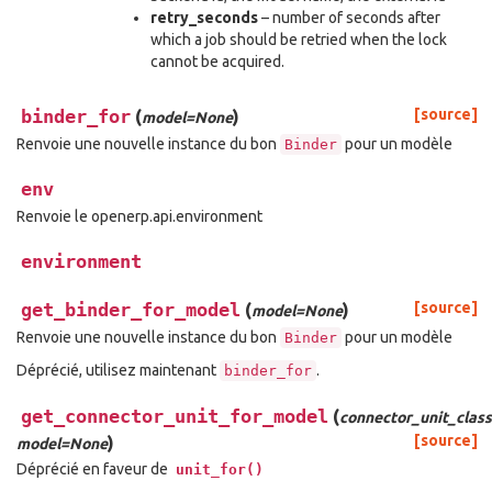
retry_seconds
– number of seconds after
which a job should be retried when the lock
cannot be acquired.
binder_for
(
)
[source]
model=None
Renvoie une nouvelle instance du bon
pour un modèle
Binder
env
Renvoie le openerp.api.environment
environment
get_binder_for_model
(
)
[source]
model=None
Renvoie une nouvelle instance du bon
pour un modèle
Binder
Déprécié, utilisez maintenant
.
binder_for
get_connector_unit_for_model
(
connector_unit_class
)
[source]
model=None
Déprécié en faveur de
unit_for()