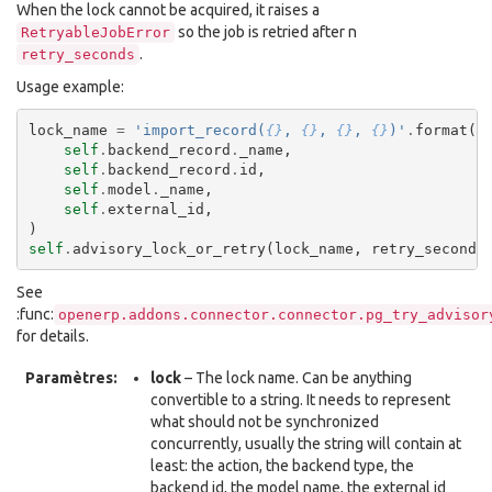
When the lock cannot be acquired, it raises a
so the job is retried after n
RetryableJobError
.
retry_seconds
Usage example:
lock_name
=
'import_record(
{}
, 
{}
, 
{}
, 
{}
)'
.
format
(
self
.
backend_record
.
_name
,
self
.
backend_record
.
id
,
self
.
model
.
_name
,
self
.
external_id
,
)
self
.
advisory_lock_or_retry
(
lock_name
,
retry_seconds
See
:func:
openerp.addons.connector.connector.pg_try_advisor
for details.
Paramètres:
lock
– The lock name. Can be anything
convertible to a string. It needs to represent
what should not be synchronized
concurrently, usually the string will contain at
least: the action, the backend type, the
backend id, the model name, the external id