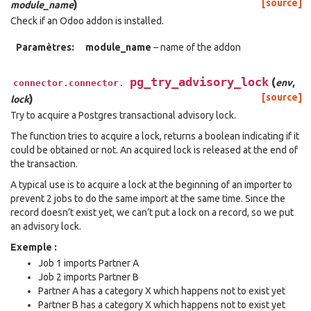
)
[source]
module_name
Check if an Odoo addon is installed.
Paramètres:
module_name
– name of the addon
pg_try_advisory_lock
(
env
,
connector.connector.
)
[source]
lock
Try to acquire a Postgres transactional advisory lock.
The function tries to acquire a lock, returns a boolean indicating if it
could be obtained or not. An acquired lock is released at the end of
the transaction.
A typical use is to acquire a lock at the beginning of an importer to
prevent 2 jobs to do the same import at the same time. Since the
record doesn’t exist yet, we can’t put a lock on a record, so we put
an advisory lock.
Exemple :
Job 1 imports Partner A
Job 2 imports Partner B
Partner A has a category X which happens not to exist yet
Partner B has a category X which happens not to exist yet