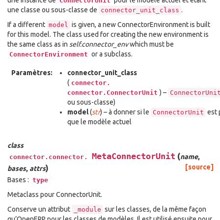
une instance de
pour le modèle actuel et étant
ConnectorUnit
une classe ou sous-classe de
.
connector_unit_class
If a different
is given, a new ConnectorEnvironment is built
model
for this model. The class used for creating the new environment is
the same class as in
self.connector_env
which must be
or a subclass.
ConnectorEnvironment
Paramètres:
connector_unit_class
(
connector.
) –
connector.ConnectorUnit
ConnectorUni
ou sous-classe)
model
(
str
) – à donner si le
est 
ConnectorUnit
que le modèle actuel
class
MetaConnectorUnit
(
name
,
connector.connector.
)
[source]
bases
,
attrs
Bases :
type
Metaclass pour ConnectorUnit.
Conserve un attribut
sur les classes, de la même façon
_module
qu’OpenERP pour les classes de modèles. Il est utilisé ensuite pour