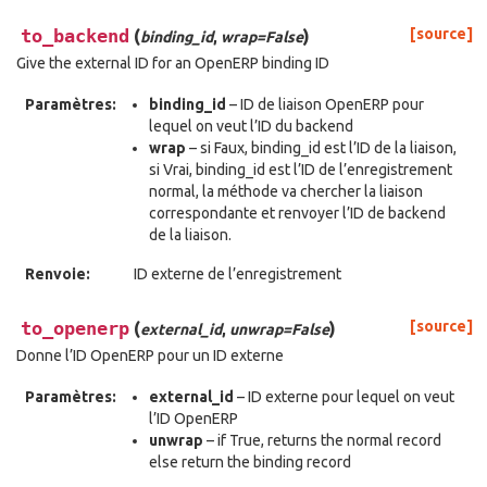
to_backend
(
)
[source]
binding_id
,
wrap=False
Give the external ID for an OpenERP binding ID
Paramètres:
binding_id
– ID de liaison OpenERP pour
lequel on veut l’ID du backend
wrap
– si Faux, binding_id est l’ID de la liaison,
si Vrai, binding_id est l’ID de l’enregistrement
normal, la méthode va chercher la liaison
correspondante et renvoyer l’ID de backend
de la liaison.
Renvoie:
ID externe de l’enregistrement
to_openerp
(
)
[source]
external_id
,
unwrap=False
Donne l’ID OpenERP pour un ID externe
Paramètres:
external_id
– ID externe pour lequel on veut
l’ID OpenERP
unwrap
– if True, returns the normal record
else return the binding record