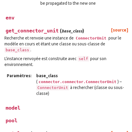
be propagated to the new one
env
get_connector_unit
(
)
[source]
base_class
Recherche et renvoie une instance de
pour le
ConnectorUnit
modèle en cours et étant une classe ou sous-classe de
.
base_class
L’instance renvoyée est construite avec
pour son
self
environnement.
Paramètres:
base_class
(
) –
connector.connector.ConnectorUnit
à rechercher (classe ou sous-
ConnectorUnit
classe)
model
pool