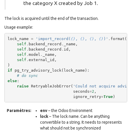
the category X created by Job 1.
The lock is acquired until the end of the transaction.
Usage example:
lock_name
=
'import_record(
{}
, 
{}
, 
{}
, 
{}
)'
.
format
(
self
.
backend_record
.
_name
,
self
.
backend_record
.
id
,
self
.
model
.
_name
,
self
.
external_id
,
)
if
pg_try_advisory_lock
(
lock_name
):
# do sync
else
:
raise
RetryableJobError
(
'Could not acquire advis
seconds
=
2
,
ignore_retry
=
True
)
Paramètres:
env
– the Odoo Environment
lock
– The lock name. Can be anything
convertible to a string. It needs to represents
what should not be synchronized