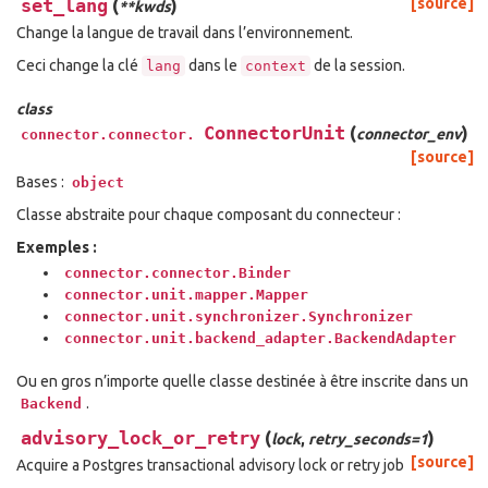
set_lang
(
)
[source]
**kwds
Change la langue de travail dans l’environnement.
Ceci change la clé
dans le
de la session.
lang
context
class
ConnectorUnit
(
)
connector_env
connector.connector.
[source]
Bases :
object
Classe abstraite pour chaque composant du connecteur :
Exemples :
connector.connector.Binder
connector.unit.mapper.Mapper
connector.unit.synchronizer.Synchronizer
connector.unit.backend_adapter.BackendAdapter
Ou en gros n’importe quelle classe destinée à être inscrite dans un
.
Backend
advisory_lock_or_retry
(
)
lock
,
retry_seconds=1
[source]
Acquire a Postgres transactional advisory lock or retry job