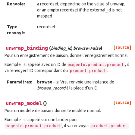
Renvoie:
a recordset, depending on the value of unwrap,
or an empty recordset if the external_id is not
mapped
Type
recordset
renvoyé:
unwrap_binding
(
)
[source]
binding_id
,
browse=False
Pour un enregistrement de liaison, donne l’enregistrement normal
Exemple : si appelé avec un ID de
, il
magento.product.product
va renvoyer l’ID correspondant du
.
product.product
Paramètres:
browse
– si Vrai, renvoie une instance de
browse_record
à la place d’un ID
unwrap_model
(
)
[source]
Pour un modèle de liaison, donne le modèle normal.
Exemple : si appelé sur une binder pour
, il va renvoyer
.
magento.product.product
product.product