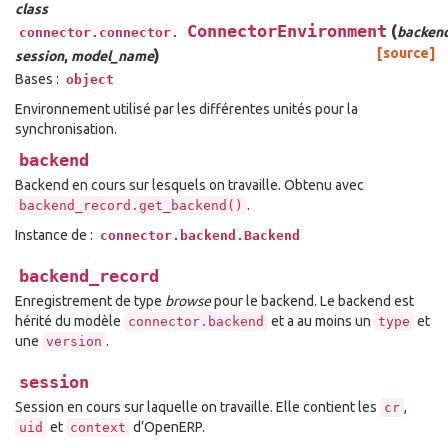
class
ConnectorEnvironment
(
backen
connector.connector.
)
[source]
session
,
model_name
Bases :
object
Environnement utilisé par les différentes unités pour la
synchronisation.
backend
Backend en cours sur lesquels on travaille. Obtenu avec
.
backend_record.get_backend()
Instance de :
connector.backend.Backend
backend_record
Enregistrement de type
browse
pour le backend. Le backend est
hérité du modèle
et a au moins un
et
connector.backend
type
une
.
version
session
Session en cours sur laquelle on travaille. Elle contient les
,
cr
et
d’OpenERP.
uid
context