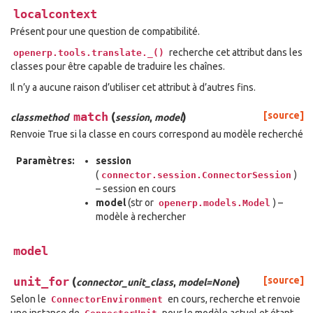
localcontext
Présent pour une question de compatibilité.
recherche cet attribut dans les
openerp.tools.translate._()
classes pour être capable de traduire les chaînes.
Il n’y a aucune raison d’utiliser cet attribut à d’autres fins.
match
(
)
[source]
classmethod
session
,
model
Renvoie True si la classe en cours correspond au modèle recherché
Paramètres:
session
(
)
connector.session.ConnectorSession
– session en cours
model
(str or
) –
openerp.models.Model
modèle à rechercher
model
unit_for
(
)
[source]
connector_unit_class
,
model=None
Selon le
en cours, recherche et renvoie
ConnectorEnvironment