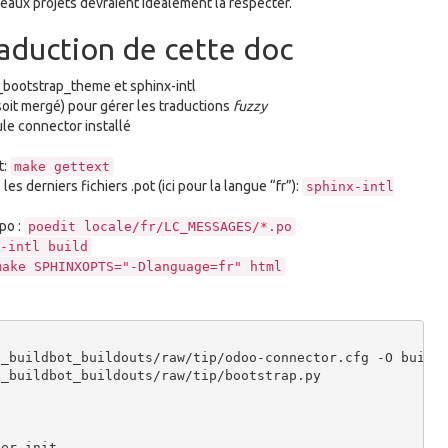
ux projets devraient idéalement la respecter.
raduction de cette doc
_bootstrap_theme et sphinx-intl
 soit mergé) pour gérer les traductions
fuzzy
le connector installé
t:
make
gettext
les derniers fichiers .pot (ici pour la langue “fr”):
sphinx-intl
po :
poedit
locale/fr/LC_MESSAGES/*.po
-intl
build
make
SPHINXOPTS="-Dlanguage=fr"
html
_buildbot_buildouts/raw/tip/odoo-connector.cfg -O buildo
_buildbot_buildouts/raw/tip/bootstrap.py

er-init
