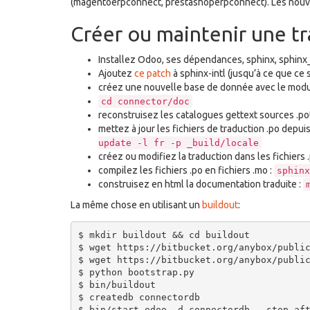
(magentoerpconnect, prestashoperpconnect). Les nouvea
Créer ou maintenir une t
Installez Odoo, ses dépendances, sphinx, sphinx
Ajoutez
ce patch
à sphinx-intl (jusqu’à ce que ce
créez une nouvelle base de donnée avec le modu
cd
connector/doc
reconstruisez les catalogues gettext sources .po
mettez à jour les fichiers de traduction .po depuis 
update
-l
fr
-p
_build/locale
créez ou modifiez la traduction dans les fichiers .
compilez les fichiers .po en fichiers .mo :
sphinx
construisez en html la documentation traduite :
La même chose en utilisant un
buildout
:
$ mkdir buildout && cd buildout

$ wget https://bitbucket.org/anybox/public
$ wget https://bitbucket.org/anybox/public
$ python bootstrap.py

$ bin/buildout

$ createdb connectordb

$ bin/start_odoo -d connectordb --stop-aft