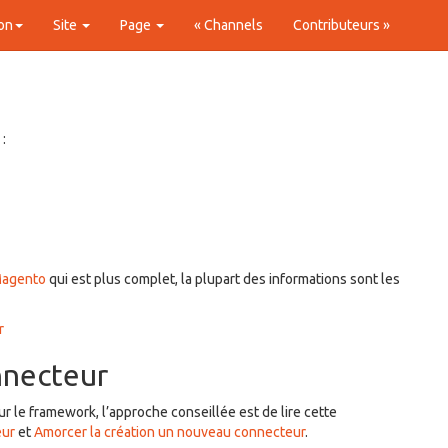
on
Site
Page
« Channels
Contributeurs »
:
Magento
qui est plus complet, la plupart des informations sont les
r
nnecteur
 le framework, l’approche conseillée est de lire cette
eur
et
Amorcer la création un nouveau connecteur
.