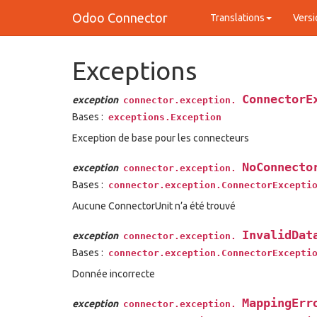
Odoo Connector
Translations
Versi
Exceptions
ConnectorE
exception
connector.exception.
Bases :
exceptions.Exception
Exception de base pour les connecteurs
NoConnecto
exception
connector.exception.
Bases :
connector.exception.ConnectorExcepti
Aucune ConnectorUnit n’a été trouvé
InvalidDat
exception
connector.exception.
Bases :
connector.exception.ConnectorExcepti
Donnée incorrecte
MappingErr
exception
connector.exception.