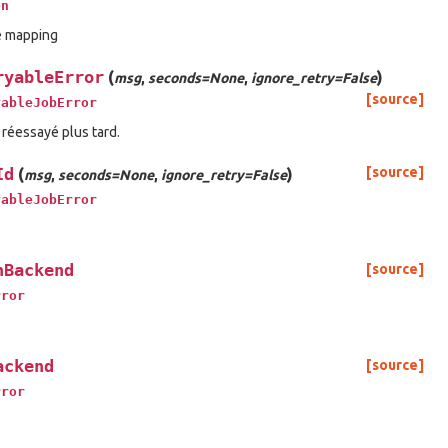
on
e mapping
ryableError
(
)
msg
,
seconds=None
,
ignore_retry=False
[source]
yableJobError
 réessayé plus tard.
Id
(
)
[source]
msg
,
seconds=None
,
ignore_retry=False
yableJobError
nBackend
[source]
rror
ackend
[source]
rror