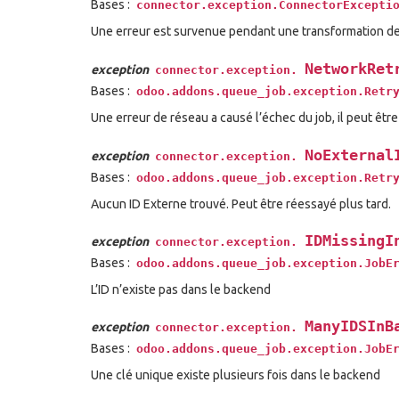
Bases :
connector.exception.ConnectorExcepti
Une erreur est survenue pendant une transformation d
NetworkRet
exception
connector.exception.
Bases :
odoo.addons.queue_job.exception.Retr
Une erreur de réseau a causé l’échec du job, il peut être
NoExternal
exception
connector.exception.
Bases :
odoo.addons.queue_job.exception.Retr
Aucun ID Externe trouvé. Peut être réessayé plus tard.
IDMissingI
exception
connector.exception.
Bases :
odoo.addons.queue_job.exception.JobE
L’ID n’existe pas dans le backend
ManyIDSInB
exception
connector.exception.
Bases :
odoo.addons.queue_job.exception.JobE
Une clé unique existe plusieurs fois dans le backend