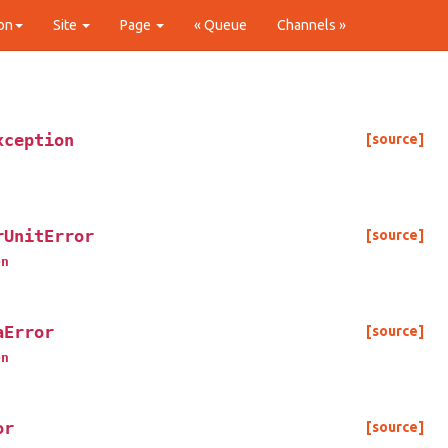
on
Site
Page
« Queue
Channels »
xception
[source]
rUnitError
[source]
on
aError
[source]
on
or
[source]