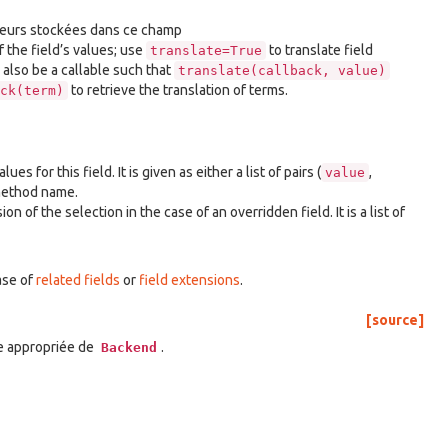
aleurs stockées dans ce champ
f the field’s values; use
to translate field
translate=True
also be a callable such that
translate(callback,
value)
to retrieve the translation of terms.
ck(term)
es for this field. It is given as either a list of pairs (
,
value
 method name.
n of the selection in the case of an overridden field. It is a list of
ase of
related fields
or
field extensions
.
[source]
ce appropriée de
.
Backend