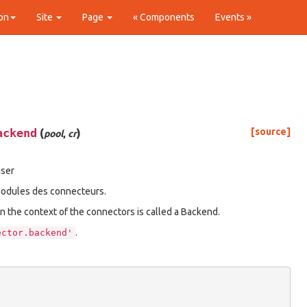
on
Site
Page
« Components
Events »
ackend
(
)
[source]
pool
,
cr
iser
odules des connecteurs.
n the context of the connectors is called a Backend.
.
ector.backend'