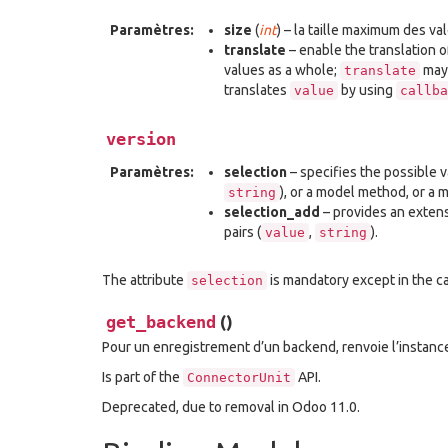
Paramètres:
size
(
int
) – la taille maximum des v
translate
– enable the translation o
values as a whole;
may 
translate
translates
by using
value
callba
version
Paramètres:
selection
– specifies the possible valu
), or a model method, or a
string
selection_add
– provides an extensio
pairs (
,
).
value
string
The attribute
is mandatory except in the c
selection
get_backend
(
)
Pour un enregistrement d’un backend, renvoie l’instan
Is part of the
API.
ConnectorUnit
Deprecated, due to removal in Odoo 11.0.