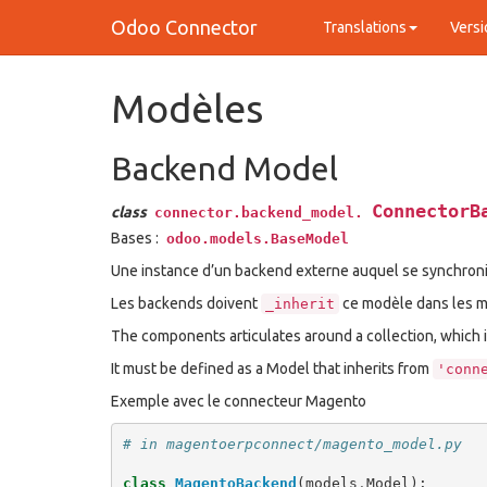
Odoo Connector
Translations
Versi
Modèles
Backend Model
ConnectorB
class
connector.backend_model.
Bases :
odoo.models.BaseModel
Une instance d’un backend externe auquel se synchron
Les backends doivent
ce modèle dans les m
_inherit
The components articulates around a collection, which i
It must be defined as a Model that inherits from
'conn
Exemple avec le connecteur Magento
# in magentoerpconnect/magento_model.py
class
MagentoBackend
(
models
.
Model
):