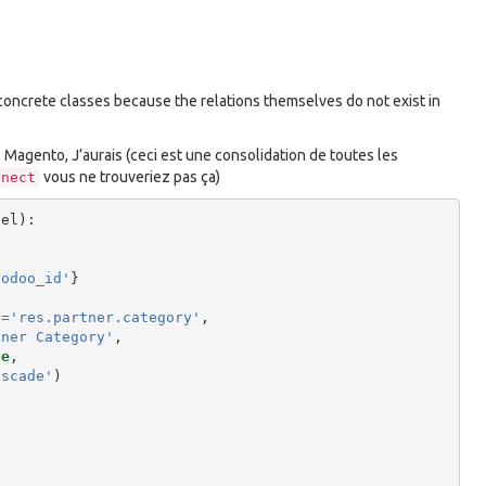
e concrete classes because the relations themselves do not exist in
Magento, J’aurais (ceci est une consolidation de toutes les
vous ne trouveriez pas ça)
nnect
del
):
'
'odoo_id'
}
e
=
'res.partner.category'
,
tner Category'
,
ue
,
ascade'
)