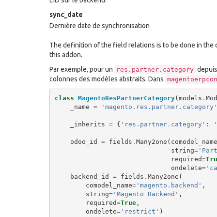
L’ID sur le backend.
sync_date
Dernière date de synchronisation
The definition of the field relations is to be done in th
this addon.
Par exemple, pour un
depuis 
res.partner.category
colonnes des modèles abstraits. Dans
magentoerpco
class
MagentoResPartnerCategory
(
models
.
Mo
_name
=
'magento.res.partner.category
_inherits
=
{
'res.partner.category'
:
odoo_id
=
fields
.
Many2one
(
comodel_nam
string
=
'Par
required
=
Tr
ondelete
=
'c
backend_id
=
fields
.
Many2one
(
comodel_name
=
'magento.backend'
,
string
=
'Magento Backend'
,
required
=
True
,
ondelete
=
'restrict'
)