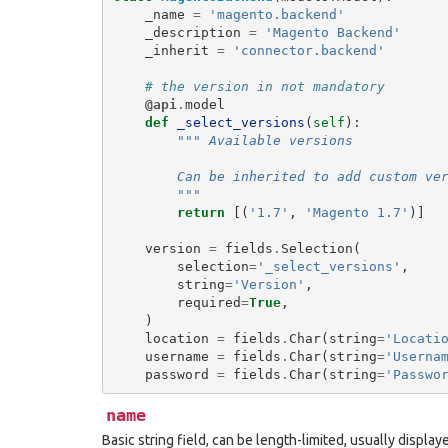
_name
=
'magento.backend'
_description
=
'Magento Backend'
_inherit
=
'connector.backend'
# the version in not mandatory
@api
.
model
def
_select_versions
(
self
):
""" Available versions
        Can be inherited to add custom ve
        """
return
[(
'1.7'
,
'Magento 1.7'
)]
version
=
fields
.
Selection
(
selection
=
'_select_versions'
,
string
=
'Version'
,
required
=
True
,
)
location
=
fields
.
Char
(
string
=
'Locati
username
=
fields
.
Char
(
string
=
'Userna
password
=
fields
.
Char
(
string
=
'Passwo
name
Basic string field, can be length-limited, usually displayed