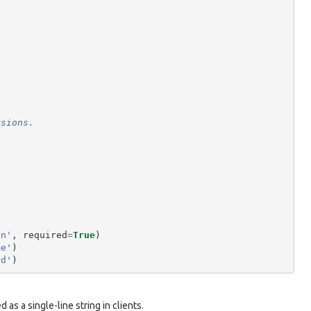
rsions.
on'
,
required
=
True
)
me'
)
rd'
)
 as a single-line string in clients.