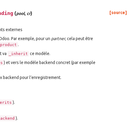
nding
(
)
[source]
pool
,
cr
nts externes
 Odoo. Par exemple, pour un
partner
, cela peut être
.
product
t va
ce modèle.
_inherit
) et vers le modèle backend concret (par exemple
ts
ux backend pour l’enregistrement.
).
erits
).
backend