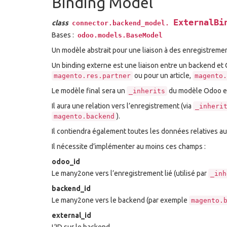
Binding Model
ExternalBi
class
connector.backend_model.
Bases :
odoo.models.BaseModel
Un modèle abstrait pour une liaison à des enregistreme
Un binding externe est une liaison entre un backend et
ou pour un article,
magento.res.partner
magento.
Le modèle final sera un
du modèle Odoo e
_inherits
Il aura une relation vers l’enregistrement (via
_inheri
).
magento.backend
Il contiendra également toutes les données relatives a
Il nécessite d’implémenter au moins ces champs :
odoo_id
Le many2one vers l’enregistrement lié (utilisé par
_inh
backend_id
Le many2one vers le backend (par exemple
magento.
external_id